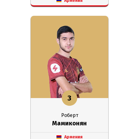
Армения
3
Роберт
Мамиконян
Армения