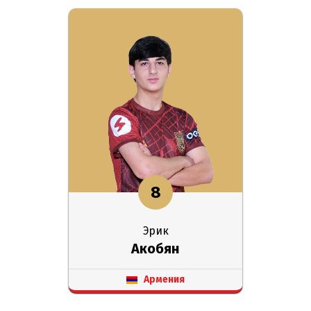
8
Эрик
Акобян
Армения