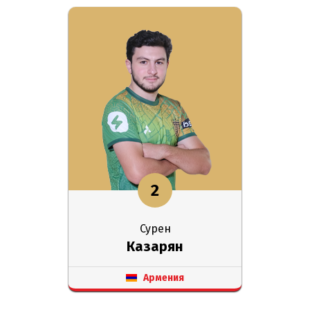
2
Сурен
Казарян
Армения