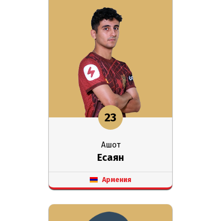
23
Ашот
Есаян
Армения