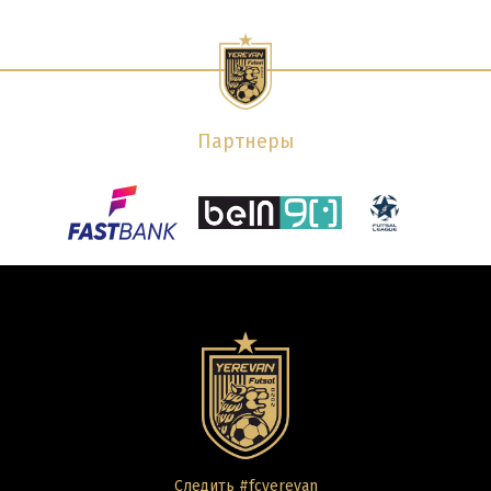
Партнеры
Следить #fcyerevan