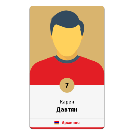
7
Карен
Давтян
Армения