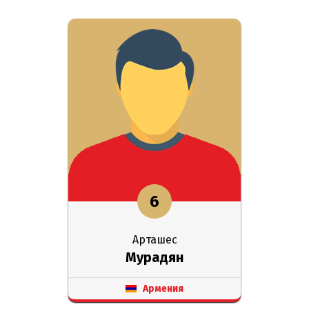
6
Арташес
Мурадян
Армения