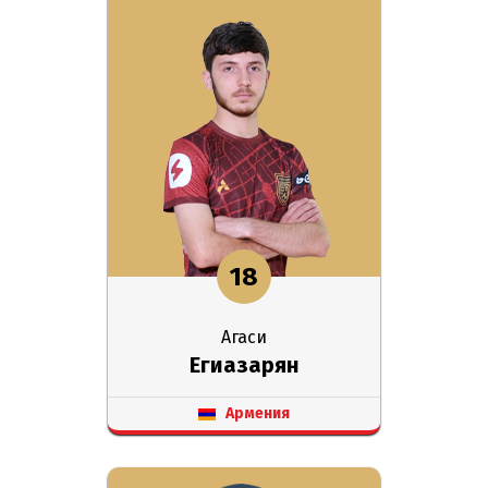
18
Агаси
Егиазарян
Армения