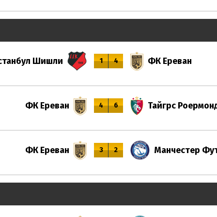
станбул Шишли
ФК Ереван
1
4
ФК Ереван
Тайгрс Роермон
4
6
ФК Ереван
Манчестер Фу
3
2