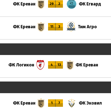
ФК Ереван
ФК Егвард
29
2
ФК Ереван
Тим Агро
11
3
ФК Логикон
ФК Ереван
4
13
ФК Ереван
ФК Эковил
1
7