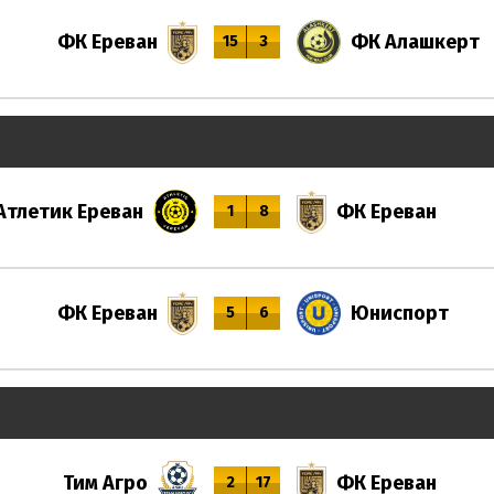
ФК Ереван
ФК Алашкерт
15
3
Атлетик Ереван
ФК Ереван
1
8
ФК Ереван
Юниспорт
5
6
Тим Агро
ФК Ереван
2
17