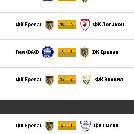
ФК Ереван
ФК Логикон
10
4
Тим ФАФ
ФК Ереван
3
7
ФК Ереван
ФК Эковил
13
2
ФК Ереван
ФК Сиевн
6
1