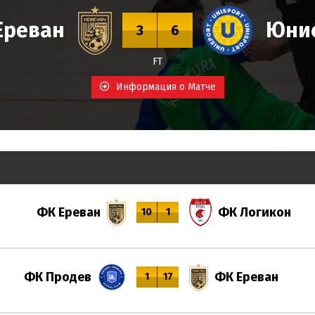
Ереван
Юни
3
6
FT
Информация о Матче
ФК Ереван
ФК Логикон
10
1
ФК Продев
ФК Ереван
1
17