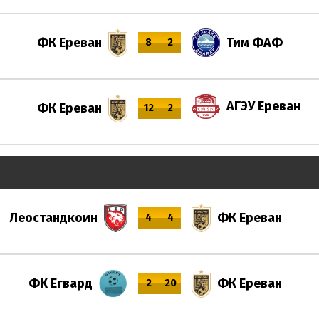
ФК Ереван
Тим ФАФ
8
2
АГЭУ Ереван
ФК Ереван
12
2
Леостандкоин
ФК Ереван
4
4
ФК Егвард
ФК Ереван
2
20