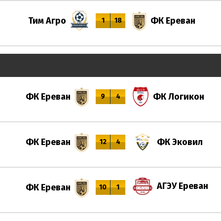
Тим Агро
ФК Ереван
1
18
ФК Ереван
ФК Логикон
9
4
ФК Ереван
ФК Эковил
12
4
АГЭУ Ереван
ФК Ереван
10
1