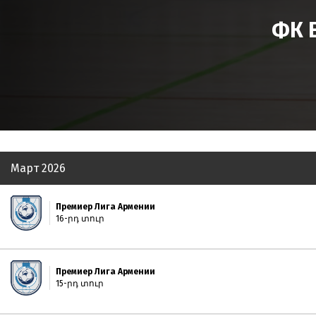
ФК 
Март 2026
Премиер Лига Армении
16-րդ տուր
Премиер Лига Армении
15-րդ տուր